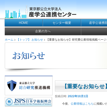
メインコンテンツへ移動
メインメニュー
メインコンテンツへ移動
サブコンテンツへ移動
HOME
センター概要
産学公連携
メインメニュー
メインコンテンツへ移動
サブコンテンツへ移動
企業の方へ
ホーム
>
【トップ】 お知らせ
> 【重要なお知らせ】研究費公募情報掲載ペー
【重要なお知らせ
投稿日時:
2022年10月1日
今後、
公募情報はこちら
に掲載いたし